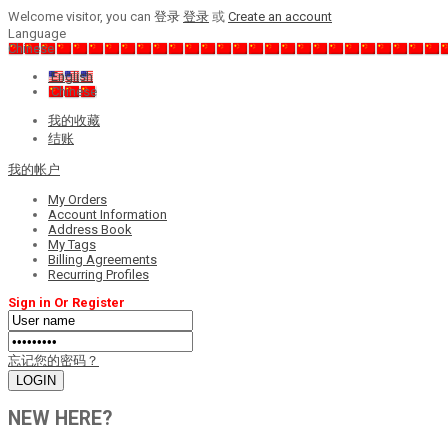
Welcome visitor, you can
登录
登录
或
Create an account
Language
Chinese
English
Chinese
我的收藏
结账
我的帐户
My Orders
Account Information
Address Book
My Tags
Billing Agreements
Recurring Profiles
Sign in Or Register
忘记您的密码？
NEW HERE?