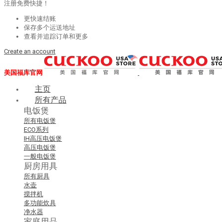
注册免费快捷！
更快速结账
保存多个运送地址
查看并追踪订单和更多
Create an account
美国福库官网
主页
所有产品
电饭煲
所有电饭煲
ECO系列
IH高压电饭煲
高压电饭煲
一般电饭煲
厨房用具
所有厨具
水壶
搅拌机
多功能炊具
净水器
家庭用品