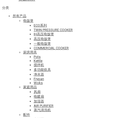
分类
所有产品
电饭煲
ECO系列
TWIN PRESSURE COOKER
IH高压电饭煲
高压电饭煲
一般电饭煲
COMMERCIAL COOKER
厨房用具
Pots
Kettle
搅拌机
多功能炊具
净水器
Frypan
Woks
家庭用品
风扇
电暖扇
加湿器
AIR PURIFIER
蒸汽清洗机
配件