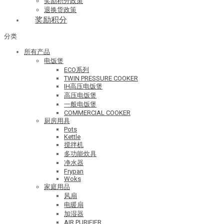
奖励积分政策
退换货政策
奖励积分
分类
所有产品
电饭煲
ECO系列
TWIN PRESSURE COOKER
IH高压电饭煲
高压电饭煲
一般电饭煲
COMMERCIAL COOKER
厨房用具
Pots
Kettle
搅拌机
多功能炊具
净水器
Frypan
Woks
家庭用品
风扇
电暖扇
加湿器
AIR PURIFIER