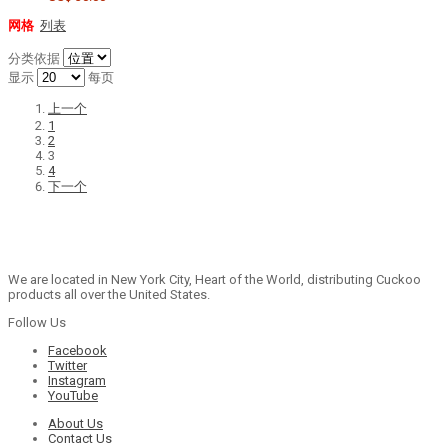
网格
列表
分类依据
显示
每页
上一个
1
2
3
4
下一个
We are located in New York City, Heart of the World, distributing Cuckoo
products all over the United States.
Follow Us
Facebook
Twitter
Instagram
YouTube
About Us
Contact Us