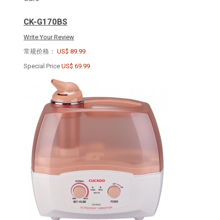
CK-G170BS
Write Your Review
常规价格：
US$ 89.99
Special Price
US$ 69.99