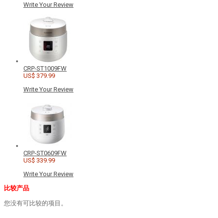
Write Your Review
CRP-ST1009FW
US$ 379.99
Write Your Review
CRP-ST0609FW
US$ 339.99
Write Your Review
比较产品
您没有可比较的项目。