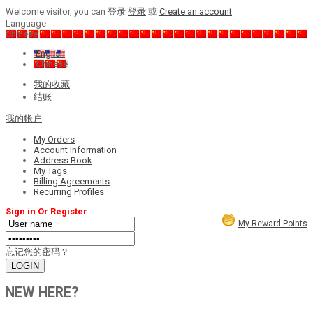
Welcome visitor, you can
登录
登录
或
Create an account
Language
Chinese
English
Chinese
我的收藏
结账
我的帐户
My Orders
Account Information
Address Book
My Tags
Billing Agreements
Recurring Profiles
Sign in Or Register
My Reward Points
忘记您的密码？
NEW HERE?