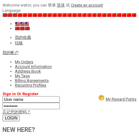
Welcome visitor, you can
登录
登录
或
Create an account
Language
Chinese
English
Chinese
我的收藏
结账
我的帐户
My Orders
Account Information
Address Book
My Tags
Billing Agreements
Recurring Profiles
Sign in Or Register
My Reward Points
忘记您的密码？
NEW HERE?