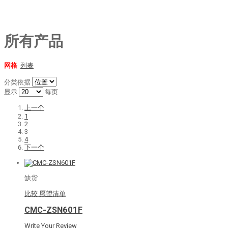
所有产品
网格
列表
分类依据
显示
每页
上一个
1
2
3
4
下一个
缺货
比较
愿望清单
CMC-ZSN601F
Write Your Review