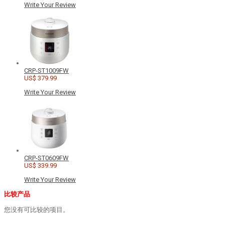
Write Your Review
CRP-ST1009FW
US$ 379.99
Write Your Review
CRP-ST0609FW
US$ 339.99
Write Your Review
比较产品
您没有可比较的项目。