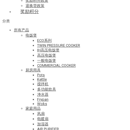
奖励积分政策
退换货政策
奖励积分
分类
所有产品
电饭煲
ECO系列
TWIN PRESSURE COOKER
IH高压电饭煲
高压电饭煲
一般电饭煲
COMMERCIAL COOKER
厨房用具
Pots
Kettle
搅拌机
多功能炊具
净水器
Frypan
Woks
家庭用品
风扇
电暖扇
加湿器
AIR PURIFIER