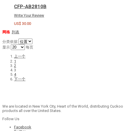
CFP-AB2810B
Write Your Review
US$ 30.00
网格
列表
分类依据
显示
每页
上一个
1
2
3
4
下一个
We are located in New York City, Heart of the World, distributing Cuckoo
products all over the United States.
Follow Us
Facebook