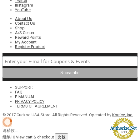
Twitter
Instagram
YouTube
About Us
Contact Us
Shop
A/S Center
Reward Points
My Account
Register Product
SUPPORT:
FAQ
E-MANUAL
PRIVACY POLICY
TERMS OF AGREEMENT
© 2017 Cuckoo USA Store. All Rights Reserved. Operated by
Korrice, Inc.
请稍候...
继续
10
View cart & checkout
比较