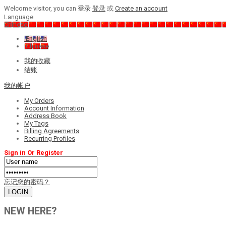
Welcome visitor, you can
登录
登录
或
Create an account
Language
Chinese
English
Chinese
我的收藏
结账
我的帐户
My Orders
Account Information
Address Book
My Tags
Billing Agreements
Recurring Profiles
Sign in Or Register
忘记您的密码？
NEW HERE?