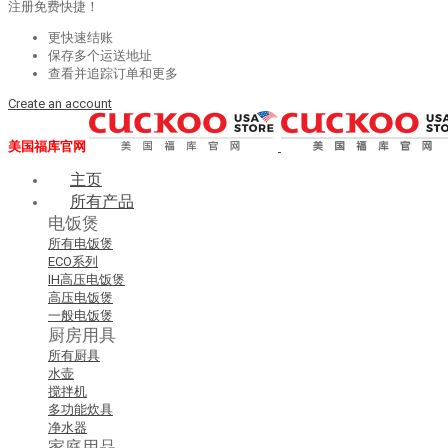
注册免费快捷！
更快速结账
保存多个运送地址
查看并追踪订单和更多
Create an account
美国福库官网
主页
所有产品
电饭煲
所有电饭煲
ECO系列
IH高压电饭煲
高压电饭煲
一般电饭煲
厨房用具
所有厨具
水壶
搅拌机
多功能炊具
净水器
家庭用品