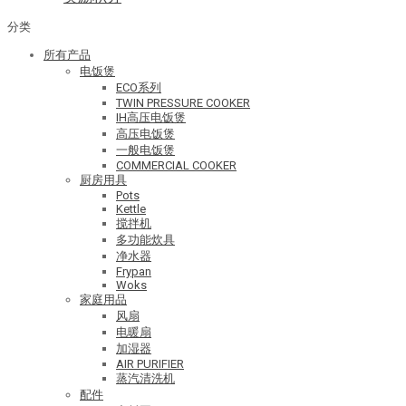
分类
所有产品
电饭煲
ECO系列
TWIN PRESSURE COOKER
IH高压电饭煲
高压电饭煲
一般电饭煲
COMMERCIAL COOKER
厨房用具
Pots
Kettle
搅拌机
多功能炊具
净水器
Frypan
Woks
家庭用品
风扇
电暖扇
加湿器
AIR PURIFIER
蒸汽清洗机
配件