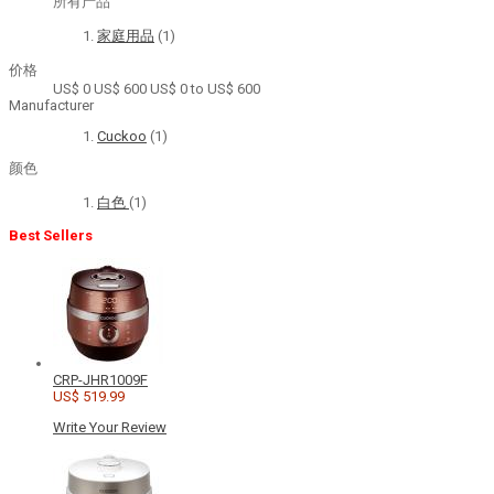
所有产品
家庭用品
(1)
价格
US$ 0
US$ 600
US$ 0 to US$ 600
Manufacturer
Cuckoo
(1)
颜色
白色
(1)
Best Sellers
CRP-JHR1009F
US$ 519.99
Write Your Review