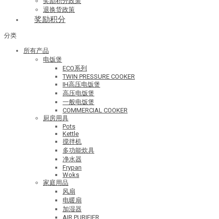
奖励积分政策
退换货政策
奖励积分
分类
所有产品
电饭煲
ECO系列
TWIN PRESSURE COOKER
IH高压电饭煲
高压电饭煲
一般电饭煲
COMMERCIAL COOKER
厨房用具
Pots
Kettle
搅拌机
多功能炊具
净水器
Frypan
Woks
家庭用品
风扇
电暖扇
加湿器
AIR PURIFIER