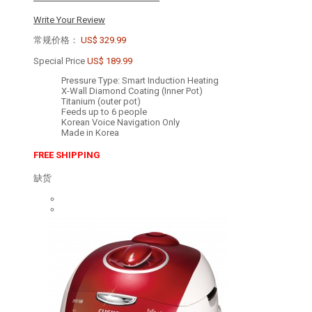
Write Your Review
常规价格：
US$ 329.99
Special Price
US$ 189.99
Pressure Type: Smart Induction Heating
X-Wall Diamond Coating (Inner Pot)
Titanium (outer pot)
Feeds up to 6 people
Korean Voice Navigation Only
Made in Korea
FREE SHIPPING
缺货