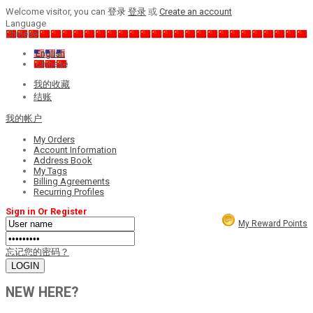
Welcome visitor, you can
登录
登录
或
Create an account
Language
Chinese
English
Chinese
我的收藏
结账
我的帐户
My Orders
Account Information
Address Book
My Tags
Billing Agreements
Recurring Profiles
Sign in Or Register
My Reward Points
忘记您的密码？
NEW HERE?