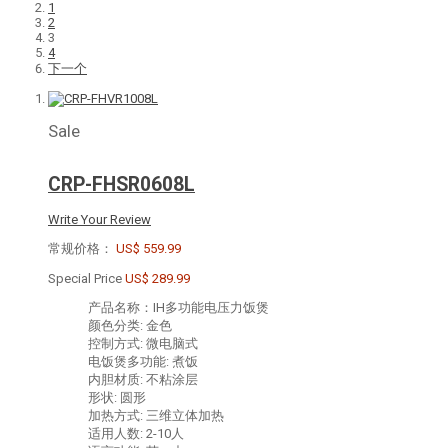
1
2
3
4
下一个
Sale
CRP-FHSR0608L
Write Your Review
常规价格：
US$ 559.99
Special Price
US$ 289.99
产品名称：IH多功能电压力饭煲
颜色分类: 金色
控制方式: 微电脑式
电饭煲多功能: 煮饭
内胆材质: 不粘涂层
形状: 圆形
加热方式: 三维立体加热
适用人数: 2-10人