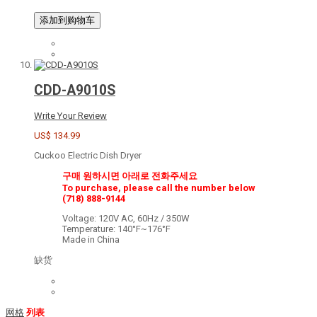
添加到购物车
CDD-A9010S
Write Your Review
US$ 134.99
Cuckoo Electric Dish Dryer
구매 원하시면 아래로 전화주세요
To purchase, please call the number below
(718) 888-9144
Voltage: 120V AC, 60Hz / 350W
Temperature: 140°F~176°F
Made in China
缺货
网格
列表