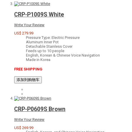
CRP-P1009S White
Write Your Review
US$ 279.99
Pressure Type: Electric Pressure
Aluminum Inner Pot
Detachable Stainless Cover
Feeds up to 10 people
English, Korean & Chinese Voice Navigation
Made in Korea
FREE SHIPPING
添加到购物车
CRP-P0609S Brown
Write Your Review
US$ 269.99