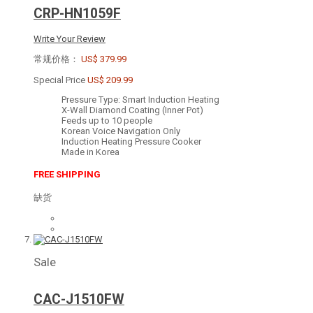
CRP-HN1059F
Write Your Review
常规价格：
US$ 379.99
Special Price
US$ 209.99
Pressure Type: Smart Induction Heating
X-Wall Diamond Coating (Inner Pot)
Feeds up to 10 people
Korean Voice Navigation Only
Induction Heating Pressure Cooker
Made in Korea
FREE SHIPPING
缺货
Sale
CAC-J1510FW