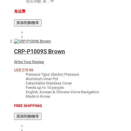
语言功能: 英，中
免运费
添加到购物车
CRP-P1009S Brown
Write Your Review
US$ 279.99
Pressure Type: Electric Pressure
Aluminum Inner Pot
Detachable Stainless Cover
Feeds up to 10 people
English, Korean & Chinese Voice Navigation
Made in Korea
FREE SHIPPING
添加到购物车