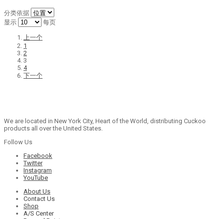
分类依据
显示
每页
上一个
1
2
3
4
下一个
We are located in New York City, Heart of the World, distributing Cuckoo
products all over the United States.
Follow Us
Facebook
Twitter
Instagram
YouTube
About Us
Contact Us
Shop
A/S Center