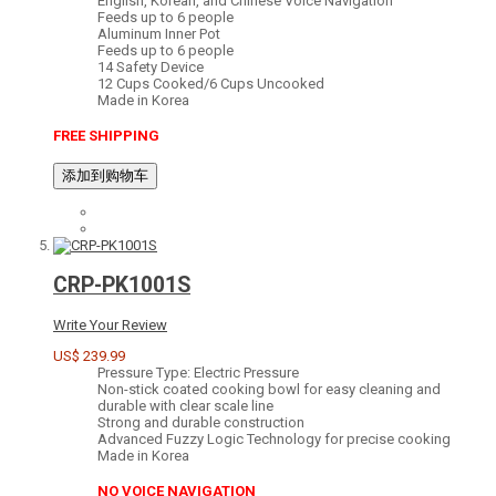
English, Korean, and Chinese Voice Navigation
Feeds up to 6 people
Aluminum Inner Pot
Feeds up to 6 people
14 Safety Device
12 Cups Cooked/6 Cups Uncooked
Made in Korea
FREE SHIPPING
添加到购物车
CRP-PK1001S
Write Your Review
US$ 239.99
Pressure Type: Electric Pressure
Non-stick coated cooking bowl for easy cleaning and
durable with clear scale line
Strong and durable construction
Advanced Fuzzy Logic Technology for precise cooking
Made in Korea
NO VOICE NAVIGATION