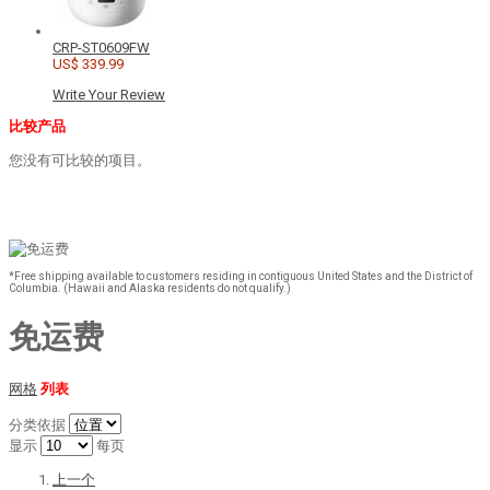
CRP-ST0609FW
US$ 339.99
Write Your Review
比较产品
您没有可比较的项目。
*Free shipping available to customers residing in contiguous United States and the District of
Columbia. (Hawaii and Alaska residents do not qualify.)
免运费
网格
列表
分类依据
显示
每页
上一个