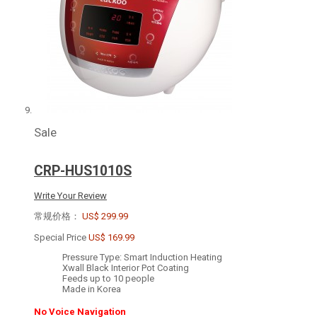
Sale
CRP-HUS1010S
Write Your Review
常规价格：
US$ 299.99
Special Price
US$ 169.99
Pressure Type: Smart Induction Heating
Xwall Black Interior Pot Coating
Feeds up to 10 people
Made in Korea
No Voice Navigation