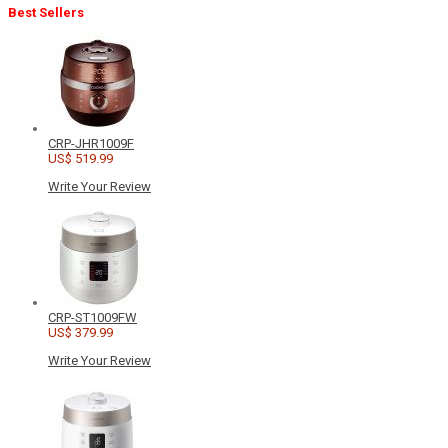
Best Sellers
CRP-JHR1009F
US$ 519.99
Write Your Review
CRP-ST1009FW
US$ 379.99
Write Your Review