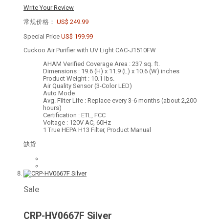
Write Your Review
常规价格：
US$ 249.99
Special Price
US$ 199.99
Cuckoo Air Purifier with UV Light CAC-J1510FW
AHAM Verified Coverage Area : 237 sq. ft.
Dimensions : 19.6 (H) x 11.9 (L) x 10.6 (W) inches
Product Weight : 10.1 lbs.
Air Quality Sensor (3-Color LED)
Auto Mode
Avg. Filter Life : Replace every 3-6 months (about 2,200
hours)
Certification : ETL, FCC
Voltage : 120V AC, 60Hz
1 True HEPA H13 Filter, Product Manual
缺货
Sale
CRP-HV0667F Silver