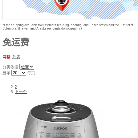
*Free shipping available to customers residing in contiguous United States and the District of
Columbia. (Hawaii and Alaska residents do not qualify.)
免运费
网格
列表
分类依据
显示
每页
1
2
下一个