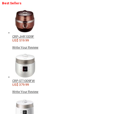
Best Sellers
CRP-JHR1009F
US$ 519.99
Write Your Review
CRP-ST1009FW
US$ 379.99
Write Your Review