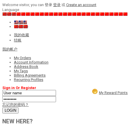
Welcome visitor, you can
登录
登录
或
Create an account
Language
Chinese
English
Chinese
我的收藏
结账
我的帐户
My Orders
Account Information
Address Book
My Tags
Billing Agreements
Recurring Profiles
Sign in Or Register
My Reward Points
忘记您的密码？
NEW HERE?