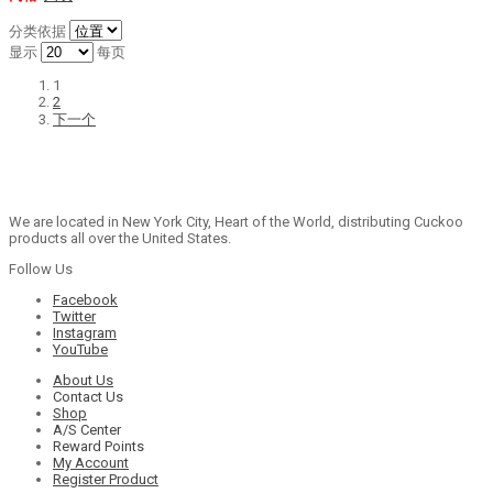
分类依据
显示
每页
1
2
下一个
We are located in New York City, Heart of the World, distributing Cuckoo
products all over the United States.
Follow Us
Facebook
Twitter
Instagram
YouTube
About Us
Contact Us
Shop
A/S Center
Reward Points
My Account
Register Product