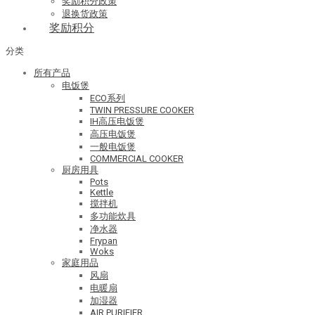
奖励积分政策
退换货政策
奖励积分
分类
所有产品
电饭煲
ECO系列
TWIN PRESSURE COOKER
IH高压电饭煲
高压电饭煲
一般电饭煲
COMMERCIAL COOKER
厨房用具
Pots
Kettle
搅拌机
多功能炊具
净水器
Frypan
Woks
家庭用品
风扇
电暖扇
加湿器
AIR PURIFIER