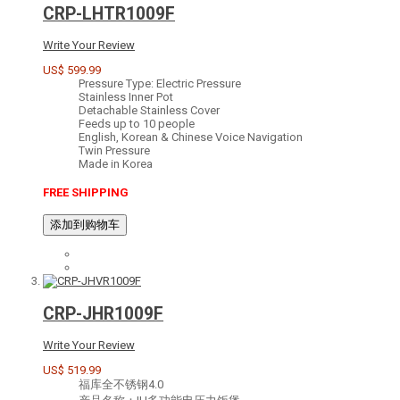
CRP-LHTR1009F
Write Your Review
US$ 599.99
Pressure Type: Electric Pressure
Stainless Inner Pot
Detachable Stainless Cover
Feeds up to 10 people
English, Korean & Chinese Voice Navigation
Twin Pressure
Made in Korea
FREE SHIPPING
添加到购物车
CRP-JHR1009F
Write Your Review
US$ 519.99
福库全不锈钢4.0