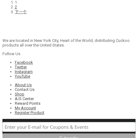
1
2
下一个
We are located in New York City, Heart of the World, distributing Cuckoo
products all over the United States.
Follow Us
Facebook
Twitter
Instagram
YouTube
About Us
Contact Us
Shop
A/S Center
Reward Points
My Account
Register Product