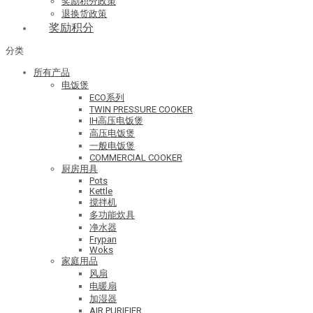
奖励积分政策
退换货政策
奖励积分
分类
所有产品
电饭煲
ECO系列
TWIN PRESSURE COOKER
IH高压电饭煲
高压电饭煲
一般电饭煲
COMMERCIAL COOKER
厨房用具
Pots
Kettle
搅拌机
多功能炊具
净水器
Frypan
Woks
家庭用品
风扇
电暖扇
加湿器
AIR PURIFIER