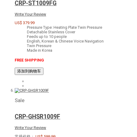
CRP-ST1009FG
Write Your Review
US$ 379.99
Pressure Type: Heating Plate Twin Pressure
Detachable Stainless Cover
Feeds up to 10 people
English, Korean & Chinese Voice Navigation
Twin Pressure
Made in Korea
FREE SHIPPING
添加到购物车
Sale
CRP-GHSR1009F
Write Your Review
常规价格：
US$ 599.99