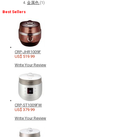
金属色
(1)
Best Sellers
CRP-JHR1009F
US$ 519.99
Write Your Review
CRP-ST1009FW
US$ 379.99
Write Your Review