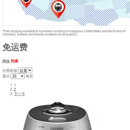
*Free shipping available to customers residing in contiguous United States and the District of
Columbia. (Hawaii and Alaska residents do not qualify.)
免运费
网格
列表
分类依据
显示
每页
1
2
下一个