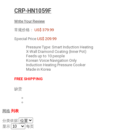
CRP-HN1059F
Write Your Review
常规价格：
US$ 379.99
Special Price
US$ 209.99
Pressure Type: Smart Induction Heating
X-Wall Diamond Coating (Inner Pot)
Feeds up to 10 people
Korean Voice Navigation Only
Induction Heating Pressure Cooker
Made in Korea
FREE SHIPPING
缺货
网格
列表
分类依据
显示
每页