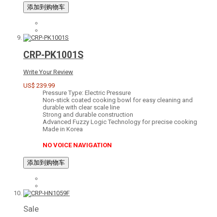
添加到购物车
CRP-PK1001S
Write Your Review
US$ 239.99
Pressure Type: Electric Pressure
Non-stick coated cooking bowl for easy cleaning and
durable with clear scale line
Strong and durable construction
Advanced Fuzzy Logic Technology for precise cooking
Made in Korea
NO VOICE NAVIGATION
添加到购物车
Sale