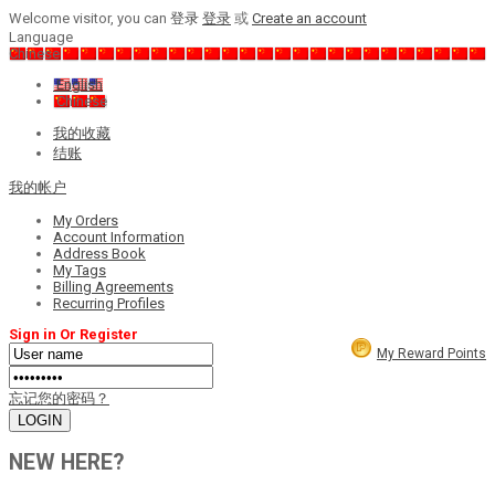
Welcome visitor, you can
登录
登录
或
Create an account
Language
Chinese
English
Chinese
我的收藏
结账
我的帐户
My Orders
Account Information
Address Book
My Tags
Billing Agreements
Recurring Profiles
Sign in Or Register
My Reward Points
忘记您的密码？
NEW HERE?