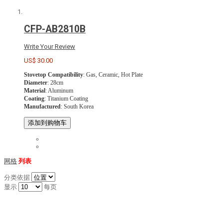
CFP-AB2810B
Write Your Review
US$ 30.00
Stovetop Compatibility
: Gas, Ceramic, Hot Plate
Diameter
: 28cm
Material
: Aluminum
Coating
: Titanium Coating
Manufactured
: South Korea
添加到购物车
网格
列表
分类依据
显示
每页