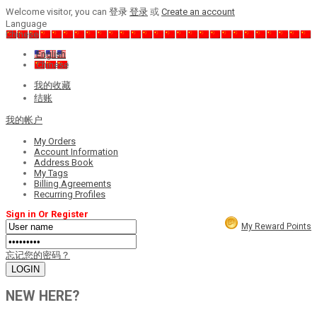
Welcome visitor, you can
登录
登录
或
Create an account
Language
Chinese
English
Chinese
我的收藏
结账
我的帐户
My Orders
Account Information
Address Book
My Tags
Billing Agreements
Recurring Profiles
Sign in Or Register
My Reward Points
忘记您的密码？
NEW HERE?