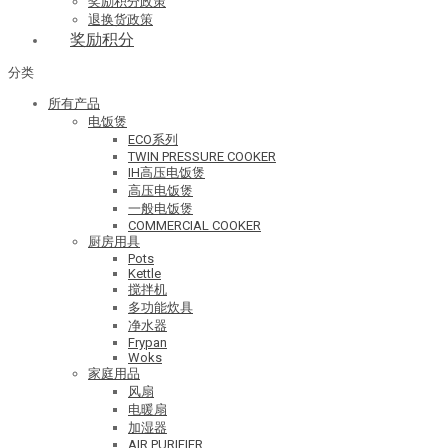
奖励积分政策
退换货政策
奖励积分
分类
所有产品
电饭煲
ECO系列
TWIN PRESSURE COOKER
IH高压电饭煲
高压电饭煲
一般电饭煲
COMMERCIAL COOKER
厨房用具
Pots
Kettle
搅拌机
多功能炊具
净水器
Frypan
Woks
家庭用品
风扇
电暖扇
加湿器
AIR PURIFIER