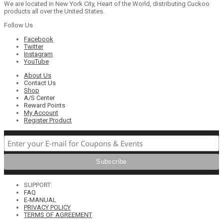
We are located in New York City, Heart of the World, distributing Cuckoo
products all over the United States.
Follow Us
Facebook
Twitter
Instagram
YouTube
About Us
Contact Us
Shop
A/S Center
Reward Points
My Account
Register Product
SUPPORT:
FAQ
E-MANUAL
PRIVACY POLICY
TERMS OF AGREEMENT