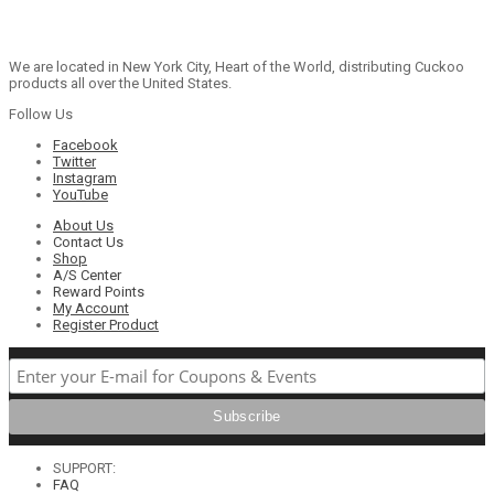
We are located in New York City, Heart of the World, distributing Cuckoo
products all over the United States.
Follow Us
Facebook
Twitter
Instagram
YouTube
About Us
Contact Us
Shop
A/S Center
Reward Points
My Account
Register Product
SUPPORT:
FAQ