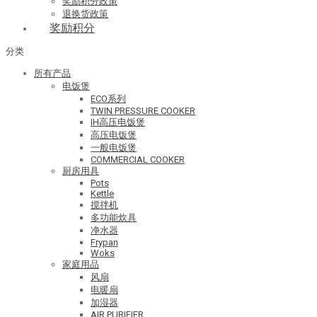
奖励积分政策
退换货政策
奖励积分
分类
所有产品
电饭煲
ECO系列
TWIN PRESSURE COOKER
IH高压电饭煲
高压电饭煲
一般电饭煲
COMMERCIAL COOKER
厨房用具
Pots
Kettle
搅拌机
多功能炊具
净水器
Frypan
Woks
家庭用品
风扇
电暖扇
加湿器
AIR PURIFIER