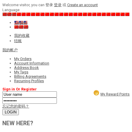
Welcome visitor, you can
登录
登录
或
Create an account
Language
Chinese
English
Chinese
我的收藏
结账
我的帐户
My Orders
Account Information
Address Book
My Tags
Billing Agreements
Recurring Profiles
Sign in Or Register
My Reward Points
忘记您的密码？
NEW HERE?