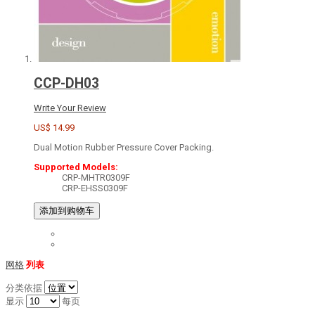
CCP-DH03
Write Your Review
US$ 14.99
Dual Motion Rubber Pressure Cover Packing.
Supported Models:
CRP-MHTR0309F
CRP-EHSS0309F
添加到购物车
网格
列表
分类依据
显示
每页