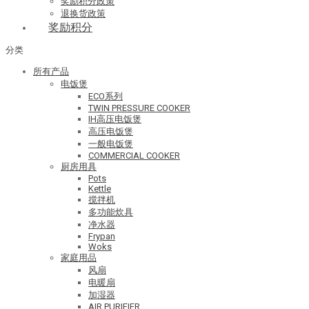
奖励积分政策
退换货政策
奖励积分
分类
所有产品
电饭煲
ECO系列
TWIN PRESSURE COOKER
IH高压电饭煲
高压电饭煲
一般电饭煲
COMMERCIAL COOKER
厨房用具
Pots
Kettle
搅拌机
多功能炊具
净水器
Frypan
Woks
家庭用品
风扇
电暖扇
加湿器
AIR PURIFIER