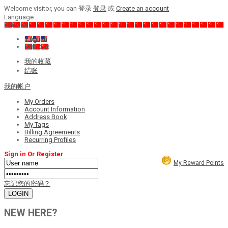
Welcome visitor, you can
登录
登录
或
Create an account
Language
Chinese
English
Chinese
我的收藏
结账
我的帐户
My Orders
Account Information
Address Book
My Tags
Billing Agreements
Recurring Profiles
Sign in Or Register
My Reward Points
忘记您的密码？
NEW HERE?