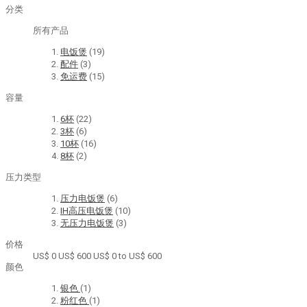
分类
所有产品
电饭煲
(19)
配件
(3)
免运费
(15)
容量
6杯
(22)
3杯
(6)
10杯
(16)
8杯
(2)
压力类型
压力电饭煲
(6)
IH高压电饭煲
(10)
无压力电饭煲
(3)
价格
US$ 0
US$ 600
US$ 0 to US$ 600
颜色
银色
(1)
粉红色
(1)