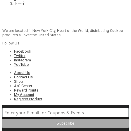
下一个
We are located in New York City, Heart of the World, distributing Cuckoo
products all over the United States.
Follow Us
Facebook
Twitter
Instagram
YouTube
About Us
Contact Us
Shop
A/S Center
Reward Points
My Account
Register Product