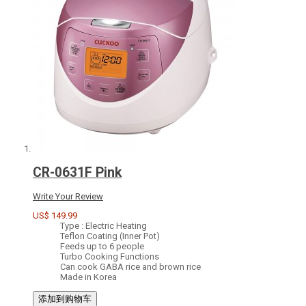
CR-0631F Pink
Write Your Review
US$ 149.99
Type : Electric Heating
Teflon Coating (Inner Pot)
Feeds up to 6 people
Turbo Cooking Functions
Can cook GABA rice and brown rice
Made in Korea
添加到购物车