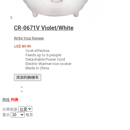
CR-0671V Violet/White
Write Your Review
US$ 89.99
Cost-effective
Feeds up to 6 people
Detachable Power Cord
Electric Warmer rice cooker
Made in China
添加到购物车
网格
列表
分类依据
显示
每页