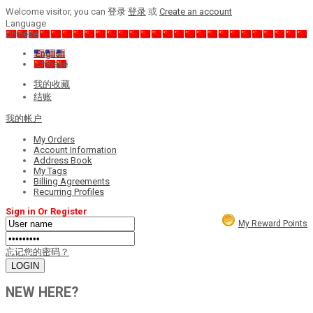
Welcome visitor, you can
登录
登录
或
Create an account
Language
Chinese
English
Chinese
我的收藏
结账
我的帐户
My Orders
Account Information
Address Book
My Tags
Billing Agreements
Recurring Profiles
Sign in Or Register
My Reward Points
忘记您的密码？
NEW HERE?