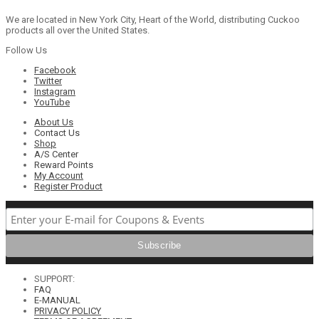
We are located in New York City, Heart of the World, distributing Cuckoo
products all over the United States.
Follow Us
Facebook
Twitter
Instagram
YouTube
About Us
Contact Us
Shop
A/S Center
Reward Points
My Account
Register Product
SUPPORT:
FAQ
E-MANUAL
PRIVACY POLICY