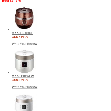
Best Sellers
CRP-JHR1009F
US$ 519.99
Write Your Review
CRP-ST1009FW
US$ 379.99
Write Your Review