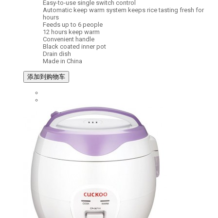
Easy-to-use single switch control
Automatic keep warm system keeps rice tasting fresh for
hours
Feeds up to 6 people
12 hours keep warm
Convenient handle
Black coated inner pot
Drain dish
Made in China
添加到购物车