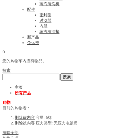
蒸汽清洗机
配件
密封圈
过滤器
内胆
蒸汽清洁垫
新产品
免运费
0
您的购物车内没有物品。
搜索
搜索
主页
所有产品
购物
目前的购物者：
删除该内容
容量:
6杯
删除该内容
压力类型:
无压力电饭煲
清除全部