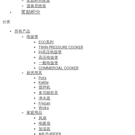
奖励积分政策
退换货政策
奖励积分
分类
所有产品
电饭煲
ECO系列
TWIN PRESSURE COOKER
IH高压电饭煲
高压电饭煲
一般电饭煲
COMMERCIAL COOKER
厨房用具
Pots
Kettle
搅拌机
多功能炊具
净水器
Frypan
Woks
家庭用品
风扇
电暖扇
加湿器
AIR PURIFIER