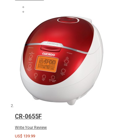
CR-0655F
Write Your Review
US$ 139.99