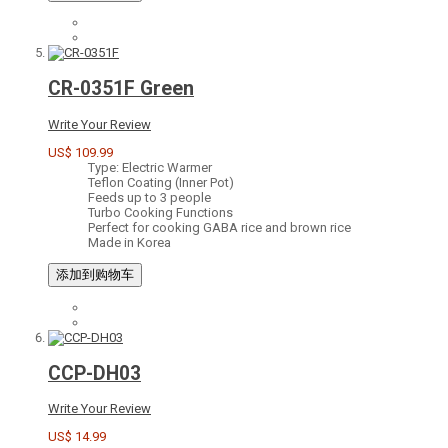
CR-0351F Green
Write Your Review
US$ 109.99
Type: Electric Warmer
Teflon Coating (Inner Pot)
Feeds up to 3 people
Turbo Cooking Functions
Perfect for cooking GABA rice and brown rice
Made in Korea
添加到购物车
CCP-DH03
Write Your Review
US$ 14.99