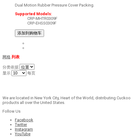
Dual Motion Rubber Pressure Cover Packing.
Supported Models:
CRP-MHTR0309F
CRP-EHSS0309F
添加到购物车
网格
列表
分类依据
显示
每页
We are located in New York City, Heart of the World, distributing Cuckoo
products all over the United States.
Follow Us
Facebook
Twitter
Instagram
YouTube