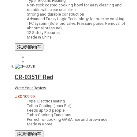
Type : Electric Heating
Non-stick coated cooking bowl for easy cleaning and
durable with clear scale line
Strong and durable construction
Advanced Fuzzy Logic Technology for precise cooking
TPC system (Solenoid valve, Pressure poise, Removal of
abnormal pressure)
12 Safety Features
Made in China
添加到购物车
CR-0351F Red
Write Your Review
US$ 109.99
Type: Electric Heating
Teflon Coating (Inner Pot)
Feeds up to 3 people
Turbo Cooking Functions
Perfect for cooking GABA rice and brown rice
Made in Korea
添加到购物车