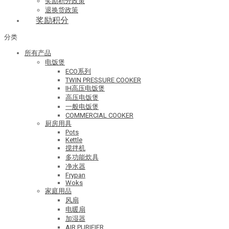
奖励积分政策
退换货政策
奖励积分
分类
所有产品
电饭煲
ECO系列
TWIN PRESSURE COOKER
IH高压电饭煲
高压电饭煲
一般电饭煲
COMMERCIAL COOKER
厨房用具
Pots
Kettle
搅拌机
多功能炊具
净水器
Frypan
Woks
家庭用品
风扇
电暖扇
加湿器
AIR PURIFIER