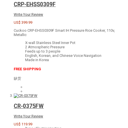
CRP-EHSS0309F
Write Your Review
US$ 399.99
Cuckoo CRP-EHSS0309F Smart IH Pressure Rice Cooker, 110v,
Metallic
X-wall Stainless Steel Inner Pot
2 Atmospheric Pressure
Feeds up to 3 people
English, Korean, and Chinese Voice Navigation
Made in Korea
FREE SHIPPING
缺货
CR-0375FW
Write Your Review
US$ 119.99