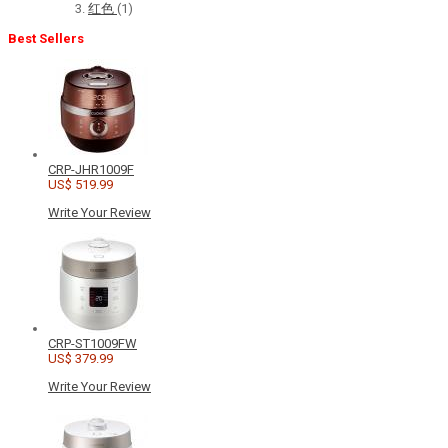
红色
(1)
Best Sellers
CRP-JHR1009F
US$ 519.99
Write Your Review
CRP-ST1009FW
US$ 379.99
Write Your Review