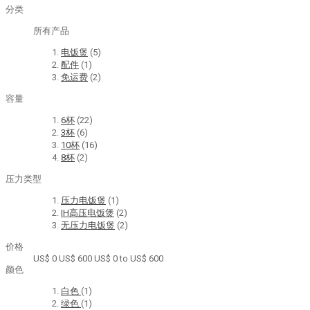
分类
所有产品
电饭煲
(5)
配件
(1)
免运费
(2)
容量
6杯
(22)
3杯
(6)
10杯
(16)
8杯
(2)
压力类型
压力电饭煲
(1)
IH高压电饭煲
(2)
无压力电饭煲
(2)
价格
US$ 0
US$ 600
US$ 0 to US$ 600
颜色
白色
(1)
绿色
(1)