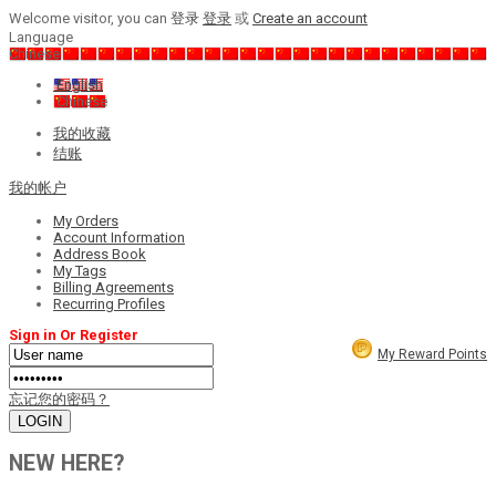
Welcome visitor, you can
登录
登录
或
Create an account
Language
Chinese
English
Chinese
我的收藏
结账
我的帐户
My Orders
Account Information
Address Book
My Tags
Billing Agreements
Recurring Profiles
Sign in Or Register
My Reward Points
忘记您的密码？
NEW HERE?