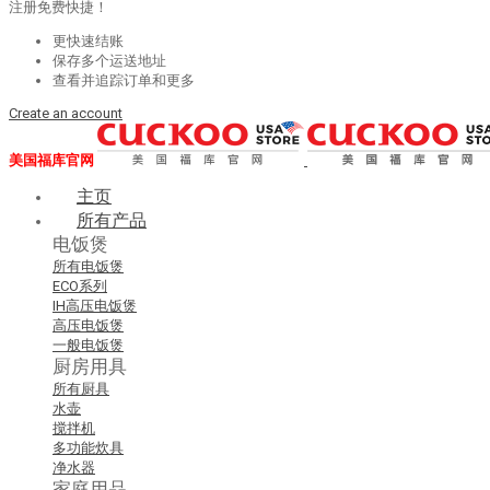
注册免费快捷！
更快速结账
保存多个运送地址
查看并追踪订单和更多
Create an account
美国福库官网
主页
所有产品
电饭煲
所有电饭煲
ECO系列
IH高压电饭煲
高压电饭煲
一般电饭煲
厨房用具
所有厨具
水壶
搅拌机
多功能炊具
净水器
家庭用品