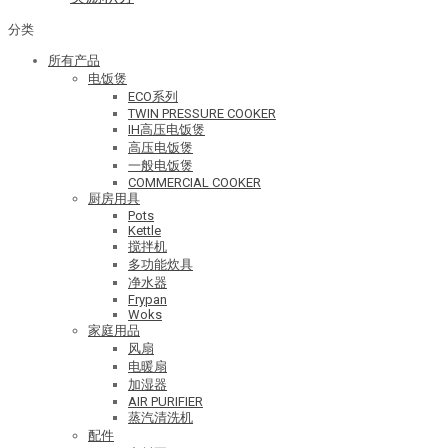
分类
所有产品
电饭煲
ECO系列
TWIN PRESSURE COOKER
IH高压电饭煲
高压电饭煲
一般电饭煲
COMMERCIAL COOKER
厨房用具
Pots
Kettle
搅拌机
多功能炊具
净水器
Frypan
Woks
家庭用品
风扇
电暖扇
加湿器
AIR PURIFIER
蒸汽清洗机
配件