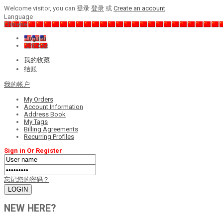
Welcome visitor, you can
登录
登录
或
Create an account
Language
Chinese
English
Chinese
我的收藏
结账
我的帐户
My Orders
Account Information
Address Book
My Tags
Billing Agreements
Recurring Profiles
Sign in Or Register
忘记您的密码？
NEW HERE?