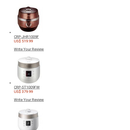
CRP-JHR1009F
US$ 519.99
Write Your Review
CRP-ST1009FW
US$ 379.99
Write Your Review