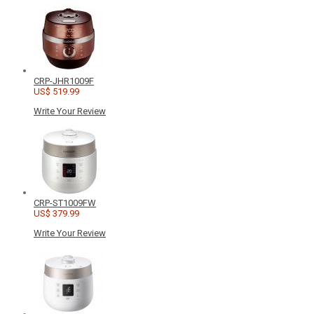
CRP-JHR1009F
US$ 519.99
Write Your Review
CRP-ST1009FW
US$ 379.99
Write Your Review