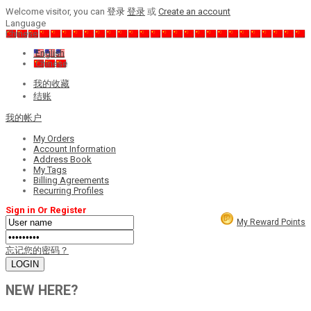
Welcome visitor, you can
登录
登录
或
Create an account
Language
Chinese
English
Chinese
我的收藏
结账
我的帐户
My Orders
Account Information
Address Book
My Tags
Billing Agreements
Recurring Profiles
Sign in Or Register
My Reward Points
忘记您的密码？
NEW HERE?