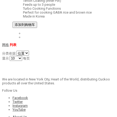
Teflon Coating (Inner Pot)
Feeds up to 3 people
Turbo Cooking Functions
Perfect for cooking GABA rice and brown rice
Made in Korea
添加到购物车
网格
列表
分类依据
显示
每页
We are located in New York City, Heart of the World, distributing Cuckoo
products all over the United States.
Follow Us
Facebook
Twitter
Instagram
YouTube
About Us