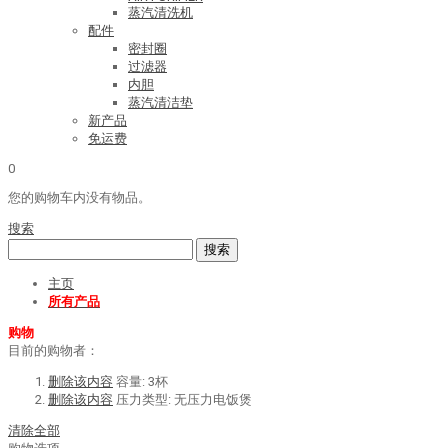
蒸汽清洗机
配件
密封圈
过滤器
内胆
蒸汽清洁垫
新产品
免运费
0
您的购物车内没有物品。
搜索
搜索
主页
所有产品
购物
目前的购物者：
删除该内容
容量:
3杯
删除该内容
压力类型:
无压力电饭煲
清除全部