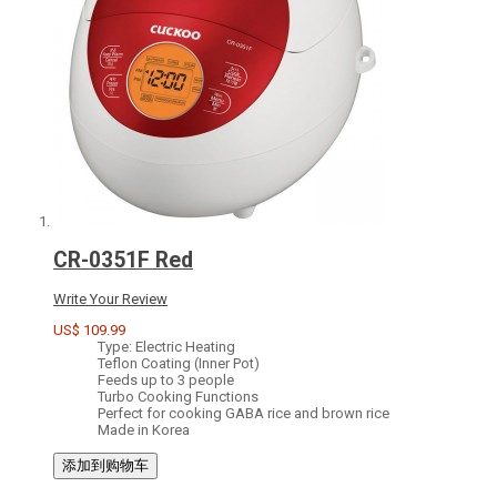
CR-0351F Red
Write Your Review
US$ 109.99
Type: Electric Heating
Teflon Coating (Inner Pot)
Feeds up to 3 people
Turbo Cooking Functions
Perfect for cooking GABA rice and brown rice
Made in Korea
添加到购物车