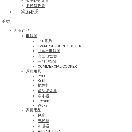
奖励积分政策
退换货政策
奖励积分
分类
所有产品
电饭煲
ECO系列
TWIN PRESSURE COOKER
IH高压电饭煲
高压电饭煲
一般电饭煲
COMMERCIAL COOKER
厨房用具
Pots
Kettle
搅拌机
多功能炊具
净水器
Frypan
Woks
家庭用品
风扇
电暖扇
加湿器
AIR PURIFIER