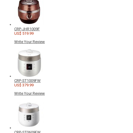
CRP-JHR1009F
US$ 519.99
Write Your Review
CRP-ST1009FW
US$ 379.99
Write Your Review
CRP-ST0609FW