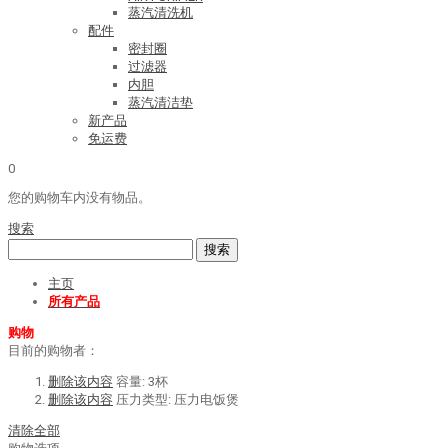
蒸汽清洗机
配件
密封圈
过滤器
内胆
蒸汽清洁垫
新产品
免运费
0
您的购物车内没有物品。
搜索
搜索
主页
所有产品
购物
目前的购物者：
删除该内容
容量:
3杯
删除该内容
压力类型:
压力电饭煲
清除全部