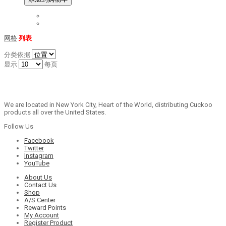
网格
列表
分类依据
显示
每页
We are located in New York City, Heart of the World, distributing Cuckoo
products all over the United States.
Follow Us
Facebook
Twitter
Instagram
YouTube
About Us
Contact Us
Shop
A/S Center
Reward Points
My Account
Register Product