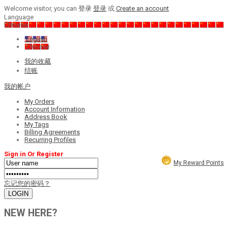
Welcome visitor, you can
登录
登录
或
Create an account
Language
Chinese
English
Chinese
我的收藏
结账
我的帐户
My Orders
Account Information
Address Book
My Tags
Billing Agreements
Recurring Profiles
Sign in Or Register
My Reward Points
忘记您的密码？
NEW HERE?