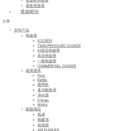
奖励积分政策
退换货政策
奖励积分
分类
所有产品
电饭煲
ECO系列
TWIN PRESSURE COOKER
IH高压电饭煲
高压电饭煲
一般电饭煲
COMMERCIAL COOKER
厨房用具
Pots
Kettle
搅拌机
多功能炊具
净水器
Frypan
Woks
家庭用品
风扇
电暖扇
加湿器
AIR PURIFIER