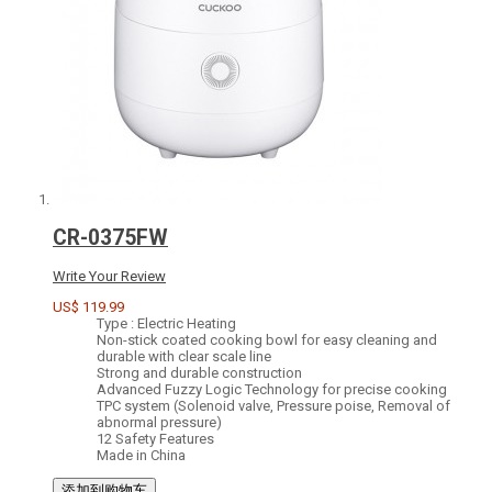
CR-0375FW
Write Your Review
US$ 119.99
Type : Electric Heating
Non-stick coated cooking bowl for easy cleaning and
durable with clear scale line
Strong and durable construction
Advanced Fuzzy Logic Technology for precise cooking
TPC system (Solenoid valve, Pressure poise, Removal of
abnormal pressure)
12 Safety Features
Made in China
添加到购物车