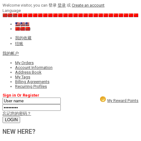
Welcome visitor, you can
登录
登录
或
Create an account
Language
Chinese
English
Chinese
我的收藏
结账
我的帐户
My Orders
Account Information
Address Book
My Tags
Billing Agreements
Recurring Profiles
Sign in Or Register
My Reward Points
忘记您的密码？
NEW HERE?